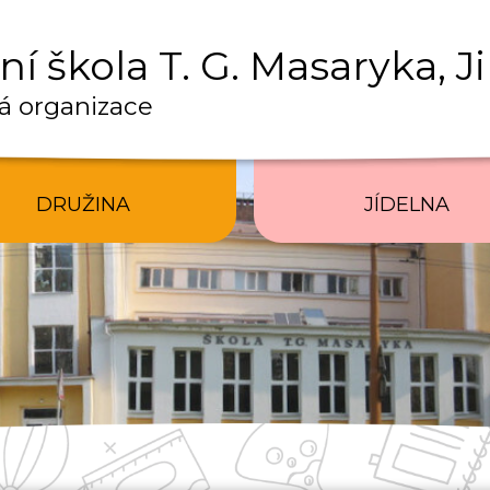
í škola T. G. Masaryka, J
á organizace
DRUŽINA
JÍDELNA