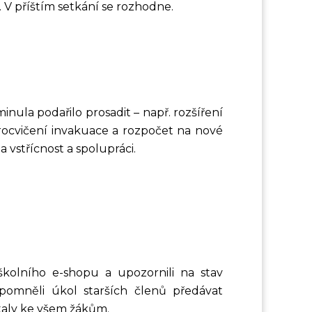
V příštím setkání se rozhodne.
inula podařilo prosadit – např. rozšíření
procvičení invakuace a rozpočet na nové
vstřícnost a spolupráci.
 školního e-shopu a upozornili na stav
ipomněli úkol starších členů předávat
taly ke všem žákům.