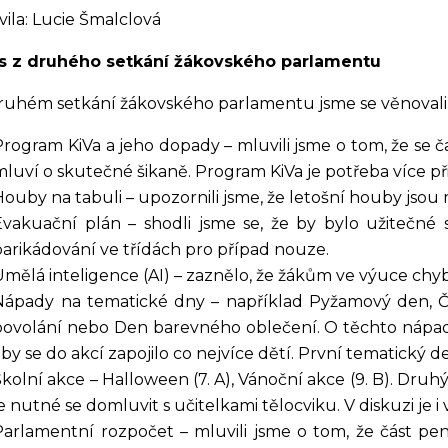
vila: Lucie Šmalclová
s z druhého setkání žákovského parlamentu
ruhém setkání žákovského parlamentu jsme se věnovali
Program KiVa a jeho dopady – mluvili jsme o tom, že se č
mluví o skutečné šikaně. Program KiVa je potřeba více p
Houby na tabuli – upozornili jsme, že letošní houby jsou m
Evakuační plán – shodli jsme se, že by bylo užitečné
barikádování ve třídách pro případ nouze.
Umělá inteligence (AI) – zaznělo, že žákům ve výuce chyb
Nápady na tematické dny – například Pyžamový den, Č
povolání nebo Den barevného oblečení. O těchto nápad
aby se do akcí zapojilo co nejvíce dětí. První tematický 
Školní akce – Halloween (7. A), Vánoční akce (9. B). Dru
je nutné se domluvit s učitelkami tělocviku. V diskuzi je i
Parlamentní rozpočet – mluvili jsme o tom, že část pe