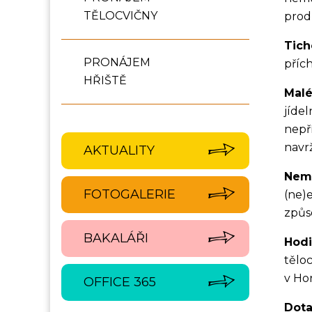
TĚLOCVIČNY
prod
Tich
PRONÁJEM
příc
HŘIŠTĚ
Malé
jíde
nepř
navrž
AKTUALITY
Nemo
FOTOGALERIE
(ne)
způs
BAKALÁŘI
Hodi
tělo
v Ho
OFFICE 365
Dota