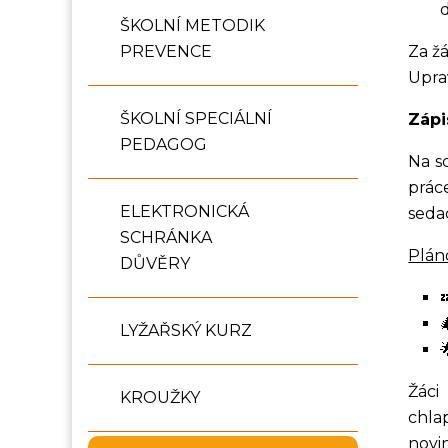
ŠKOLNÍ METODIK
Za ž
PREVENCE
Upra
ŠKOLNÍ SPECIÁLNÍ
Zápi
PEDAGOG
Na sc
prác
ELEKTRONICKÁ
seda
SCHRÁNKA
Plán
DŮVĚRY
LYŽAŘSKÝ KURZ
Žáci
KROUŽKY
chla
novi