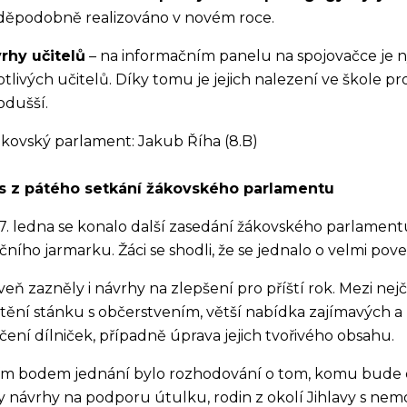
děpodobně realizováno v novém roce.
rhy učitelů
– na informačním panelu na spojovačce je n
otlivých učitelů. Díky tomu je jejich nalezení ve škole 
odušší.
ákovský parlament: Jakub Říha (8.B)
s z pátého setkání žákovského parlamentu
7. ledna se konalo další zasedání žákovského parlame
ního jarmarku. Žáci se shodli, že se jednalo o velmi pove
eň zazněly i návrhy na zlepšení pro příští rok. Mezi nejč
tění stánku s občerstvením, větší nabídka zajímavých a
čení dílniček, případně úprava jejich tvořivého obsahu.
ím bodem jednání bylo rozhodování o tom, komu bude 
y návrhy na podporu útulku, rodin z okolí Jihlavy s ne