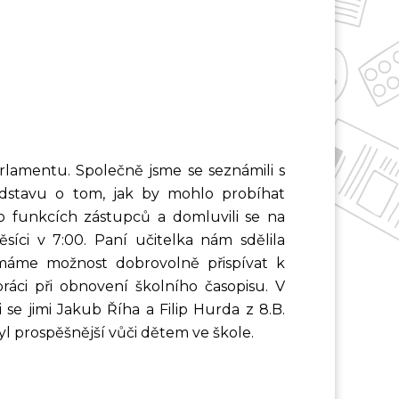
rlamentu. Společně jsme se seznámili s
edstavu o tom, jak by mohlo probíhat
o funkcích zástupců a domluvili se na
íci v 7:00. Paní učitelka nám sdělila
máme možnost dobrovolně přispívat k
práci při obnovení školního časopisu. V
 se jimi Jakub Říha a Filip Hurda z 8.B.
byl prospěšnější vůči dětem ve škole.