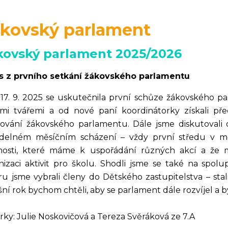
kovský parlament
kovský parlament 2025/2026
s z prvního setkání žákovského parlamentu
17. 9. 2025 se uskutečnila první schůze žákovského pa
mi tvářemi a od nové paní koordinátorky získali př
ování žákovského parlamentu. Dále jsme diskutovali 
idelném měsíčním scházení – vždy první středu v měs
osti, které máme k uspořádání různých akcí a že 
nizaci aktivit pro školu. Shodli jsme se také na spolu
ru jsme vybrali členy do Dětského zastupitelstva – stali
šní rok bychom chtěli, aby se parlament dále rozvíjel a 
rky: Julie Noskovičová a Tereza Svěráková ze 7.A