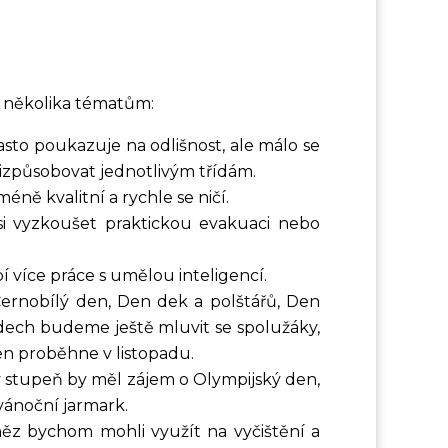
 několika tématům:
asto poukazuje na odlišnost, ale málo se
řizpůsobovat jednotlivým třídám.
éně kvalitní a rychle se ničí.
 si vyzkoušet praktickou evakuaci nebo
í více práce s umělou inteligencí.
ernobílý den, Den dek a polštářů, Den
ech budeme ještě mluvit se spolužáky,
den proběhne v listopadu.
hý stupeň by měl zájem o Olympijský den,
 vánoční jarmark.
něz bychom mohli využít na vyčištění a