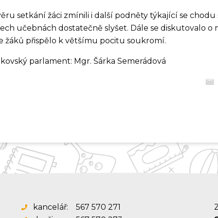
ěru setkání žáci zmínili i další podněty týkající se chodu
šech učebnách dostatečně slyšet. Dále se diskutovalo o 
e žáků přispělo k většímu pocitu soukromí.
ákovský parlament: Mgr. Šárka Semerádová
kancelář:
567 570 271
Z