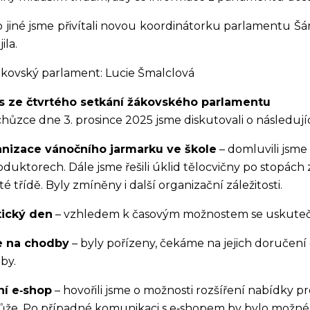
 jiné jsme přivítali novou koordinátorku parlamentu Š
ila.
ákovský parlament: Lucie Šmalclová
s ze čtvrtého setkání žákovského parlamentu
chůzce dne 3. prosince 2025 jsme diskutovali o následuj
nizace vánočního jarmarku ve škole
– domluvili jsme
duktorech. Dále jsme řešili úklid tělocvičny po stopách 
é třídě. Byly zmíněny i další organizační záležitosti.
tický den
– vzhledem k časovým možnostem se uskuteční
e na chodby
– byly pořízeny, čekáme na jejich doručení
by.
ní e‑shop
– hovořili jsme o možnosti rozšíření nabídky pr
že. Po případné komunikaci s e‑shopem by bylo možné 