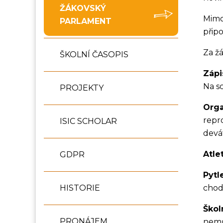
ŽÁKOVSKÝ
Mimo
PARLAMENT
připoj
Za ž
ŠKOLNÍ ČASOPIS
Zápi
Na s
PROJEKTY
Orga
repro
ISIC SCHOLAR
devát
Atle
GDPR
Pytl
chod
HISTORIE
Škol
PRONÁJEM
nemů