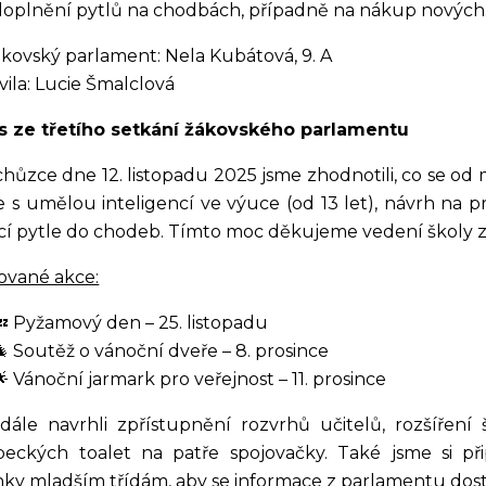
doplnění pytlů na chodbách, případně na nákup nových. 
ákovský parlament: Nela Kubátová, 9. A
vila: Lucie Šmalclová
s ze třetího setkání žákovského parlamentu
hůzce dne 12. listopadu 2025 jsme zhodnotili, co se od m
e s umělou inteligencí ve výuce (od 13 let), návrh na 
cí pytle do chodeb. Tímto moc děkujeme vedení školy za 
ované akce:
💤 Pyžamový den – 25. listopadu
🎄 Soutěž o vánoční dveře – 8. prosince
🌟 Vánoční jarmark pro veřejnost – 11. prosince
 dále navrhli zpřístupnění rozvrhů učitelů, rozšíření
peckých toalet na patře spojovačky. Také jsme si př
nky mladším třídám, aby se informace z parlamentu dos