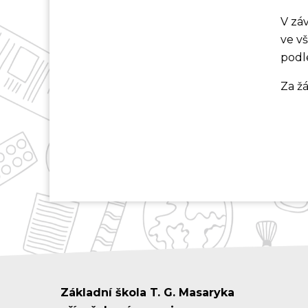
V záv
ve v
podl
Za ž
Základní škola T. G. Masaryka