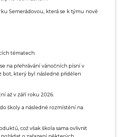
árku Semerádovou, která se k týmu nově
ících tématech:
 se na přehrávání vánočních písní v
z bot, který byl následně přidělen
 až v září roku 2026.
 do školy a následné rozmístění na
oduktů, což však škola sama ovlivnit
požádat o zařazení některých