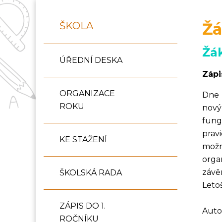
Žá
ŠKOLA
Žá
ÚŘEDNÍ DESKA
Zápi
ORGANIZACE
Dne 
ROKU
nový
fung
prav
KE STAŽENÍ
možn
orga
závě
ŠKOLSKÁ RADA
Leto
ZÁPIS DO 1.
Auto
ROČNÍKU