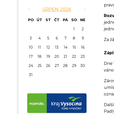
‹
›
prav
SRPEN 2026
Rozv
PO
ÚT
ST
ČT
PÁ
SO
NE
jedn
jedn
1
2
3
4
5
6
7
8
9
Za ž
10
11
12
13
14
15
16
Zápi
17
18
19
20
21
22
23
Dne 
24
25
26
27
28
29
30
vánoč
31
Zárov
umís
ozna
Dalš
Padl