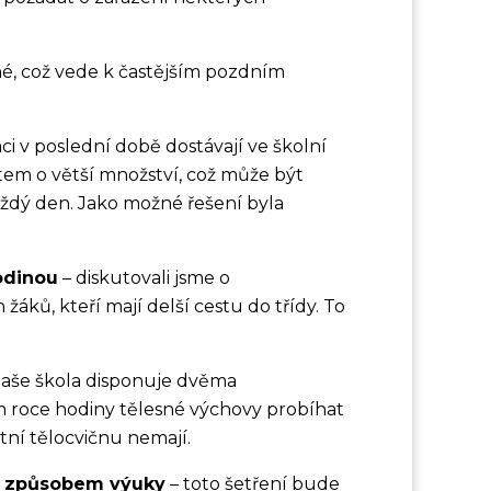
né, což vede k častějším pozdním
áci v poslední době dostávají ve školní
stem o větší množství, což může být
aždý den. Jako možné řešení byla
odinou
– diskutovali jsme o
áků, kteří mají delší cestu do třídy. To
naše škola disponuje dvěma
 roce hodiny tělesné výchovy probíhat
stní tělocvičnu nemají.
ch způsobem výuky
– toto šetření bude