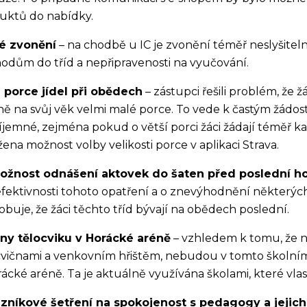
uktů do nabídky.
é zvonění
– na chodbě u IC je zvonění téměř neslyšitel
hodům do tříd a nepřipravenosti na vyučování.
 porce jídel při obědech
– zástupci řešili problém, že ž
lně na svůj věk velmi malé porce. To vede k častým žádo
íjemné, zejména pokud o větší porci žáci žádají téměř k
ena možnost volby velikosti porce v aplikaci Strava.
žnost odnášení aktovek do šaten před poslední h
efektivnosti tohoto opatření a o znevýhodnění některých ž
obuje, že žáci těchto tříd bývají na obědech poslední.
ny tělocviku v Horácké aréně
– vzhledem k tomu, že 
cvičnami a venkovním hřištěm, nebudou v tomto školním
rácké aréně. Ta je aktuálně využívána školami, které vla
zníkové šetření na spokojenost s pedagogy a jeji