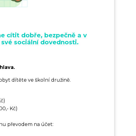
 cítit dobře, bezpečně a v
své sociální dovednosti.
hlava.
obyt dítěte ve školní družině.
Kč)
00,- Kč)
inu převodem na účet: