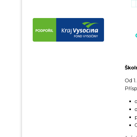
Škol
Od 1
Přís
o
o