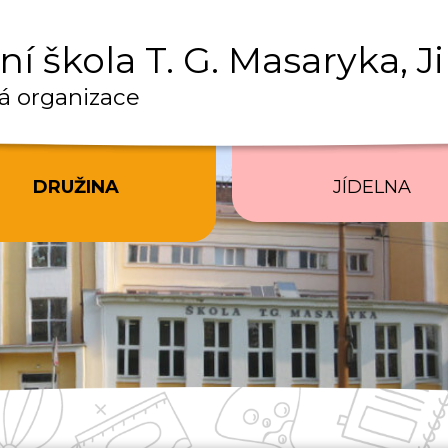
í škola T. G. Masaryka, J
á organizace
DRUŽINA
JÍDELNA