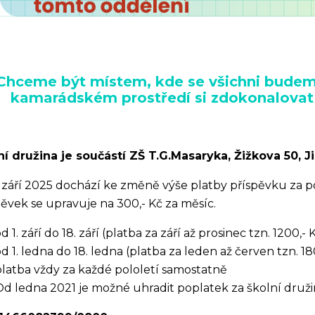
Chceme být místem, kde se všichni budeme
kamarádském prostředí si zdokonalovat 
ní družina je součástí ZŠ T.G.Masaryka, Žižkova 50, Ji
. září 2025 dochází ke změně výše platby příspěvku za p
pěvek se upravuje na 300,- Kč za měsíc.
d 1. září do 18. září (platba za září až prosinec tzn. 1200,- 
d 1. ledna do 18. ledna (platba za leden až červen tzn. 18
platba vždy za každé pololetí samostatně
Od ledna 2021 je možné uhradit poplatek za školní druž