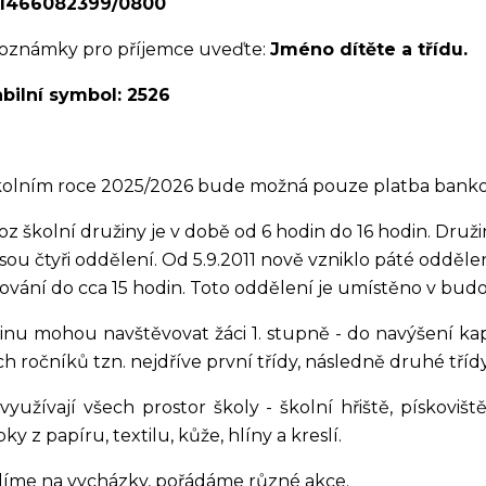
1466082399/0800
oznámky pro příjemce uveďte:
Jméno dítěte a třídu.
abilní symbol: 2526
kolním roce 2025/2026 bude možná pouze platba banko
oz školní družiny je v době od 6 hodin do 16 hodin. Dru
jsou čtyři oddělení. Od 5.9.2011 nově vzniklo páté odděl
ování do cca 15 hodin. Toto oddělení je umístěno v budo
inu mohou navštěvovat žáci 1. stupně - do navýšení kap
ch ročníků tzn. nejdříve první třídy, následně druhé třídy
 využívají všech prostor školy - školní hřiště, pískoviš
ky z papíru, textilu, kůže, hlíny a kreslí.
íme na vycházky, pořádáme různé akce.