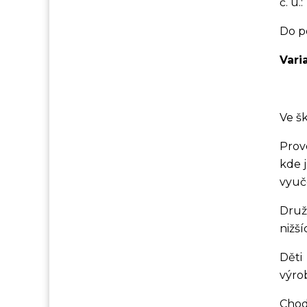
č. ú.:
Do p
Vari
Ve š
Prov
kde 
vyuč
Druž
nižší
Děti
výrob
Chod