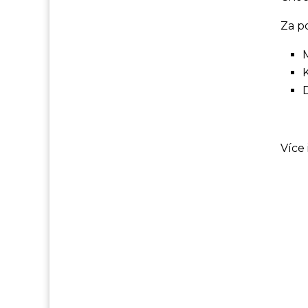
Za po
Více