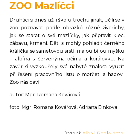
ZOO Mazlíčci
Druháci si dnes užili školu trochu jinak, učili se v
zoo poznávat podle obrázků různé živočichy,
jak se starat o své mazlíčky, jak připravit klec,
zábavu, krmení. Děti si mohly pohladit černého
králíčka se sametovou srstí, malou bílou myšku
– albína s červenýma očima a korálovku. Na
závěr si vyzkoušely své nabyté znalosti využít
při řešení pracovního listu o morčeti a hadovi.
Zoo nás baví.
autor: Mgr. Romana Kovářová
foto: Mgr. Romana Kovářová, Adriana Binková
Řazení:
Alba
|
Podle data