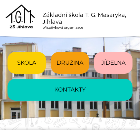
Základní škola T. G. Masaryka,
Jihlava
příspěvková organizace
ŠKOLA
DRUŽINA
JÍDELNA
KONTAKTY