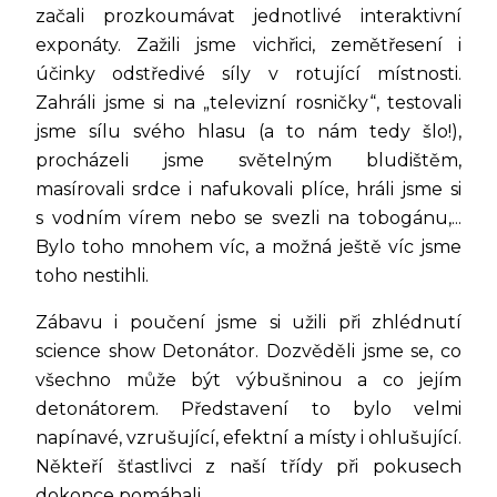
začali prozkoumávat jednotlivé interaktivní
exponáty. Zažili jsme vichřici, zemětřesení i
účinky odstředivé síly v rotující místnosti.
Zahráli jsme si na „televizní rosničky“, testovali
jsme sílu svého hlasu (a to nám tedy šlo!),
procházeli jsme světelným bludištěm,
masírovali srdce i nafukovali plíce, hráli jsme si
s vodním vírem nebo se svezli na tobogánu,...
Bylo toho mnohem víc, a možná ještě víc jsme
toho nestihli.
Zábavu i poučení jsme si užili při zhlédnutí
science show Detonátor. Dozvěděli jsme se, co
všechno může být výbušninou a co jejím
detonátorem. Představení to bylo velmi
napínavé, vzrušující, efektní a místy i ohlušující.
Někteří šťastlivci z naší třídy při pokusech
dokonce pomáhali.