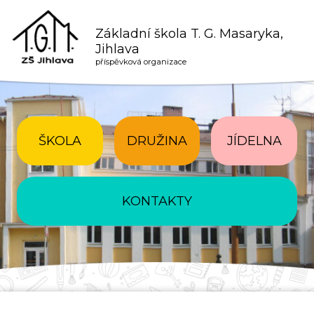
Základní škola T. G. Masaryka,
Jihlava
příspěvková organizace
ŠKOLA
DRUŽINA
JÍDELNA
KONTAKTY