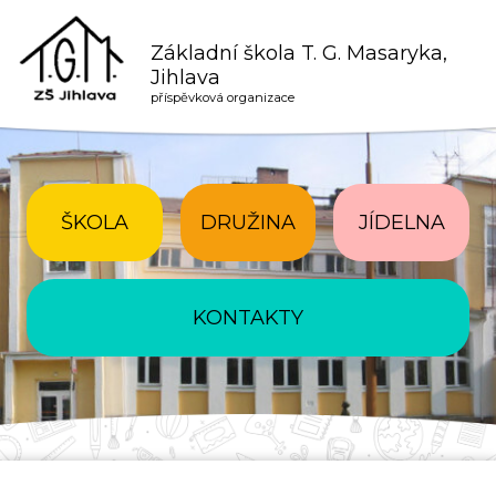
Základní škola T. G. Masaryka,
Jihlava
příspěvková organizace
ŠKOLA
DRUŽINA
JÍDELNA
KONTAKTY