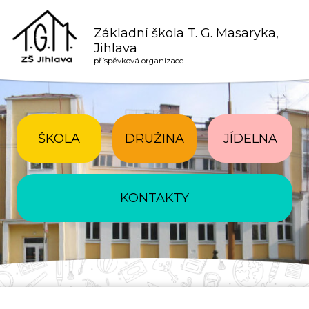
Základní škola T. G. Masaryka,
Jihlava
příspěvková organizace
ŠKOLA
DRUŽINA
JÍDELNA
KONTAKTY