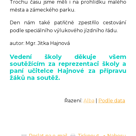
Trochu času jsme měli i na prohlídku malého
města a zámeckého parku.
Den nám také patřičně zpestřilo cestování
podle speciálního výlukového jízdního řádu.
autor: Mgr. Jitka Hajnová
Vedení školy děkuje všem
soutěžícím za reprezentaci školy a
paní učitelce Hajnové za přípravu
žáků na soutěž.
Řazení:
Alba
|
Podle data
Poslat na e-mail
Tisknout
↑ Nahoru