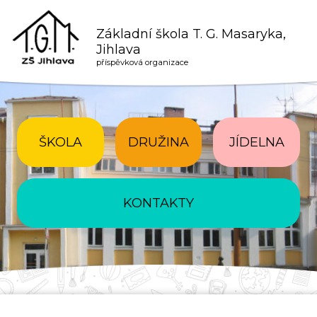
Základní škola T. G. Masaryka,
Jihlava
příspěvková organizace
ŠKOLA
DRUŽINA
JÍDELNA
KONTAKTY