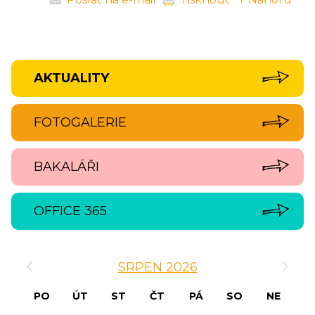
AKTUALITY
FOTOGALERIE
BAKALÁŘI
OFFICE 365
‹
›
SRPEN 2026
PO
ÚT
ST
ČT
PÁ
SO
NE