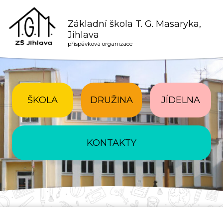
Základní škola T. G. Masaryka,
Jihlava
příspěvková organizace
ŠKOLA
DRUŽINA
JÍDELNA
KONTAKTY