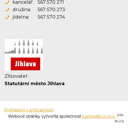
kancelář:
567 570 271
družina:
567 570 273
jídelna:
567 570 274
Zřizovatel:
Statutární město Jihlava
Prohlášení o přístupnosti
Webové stránky vytvořila společnost
just4web.cz s.r.o.
(J4W-
RS v7.0)