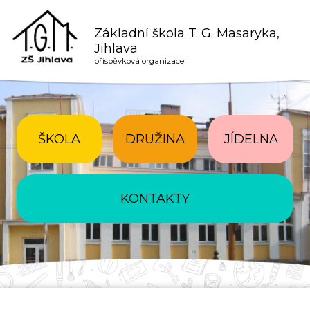
Základní škola T. G. Masaryka,
Jihlava
příspěvková organizace
ŠKOLA
DRUŽINA
JÍDELNA
KONTAKTY