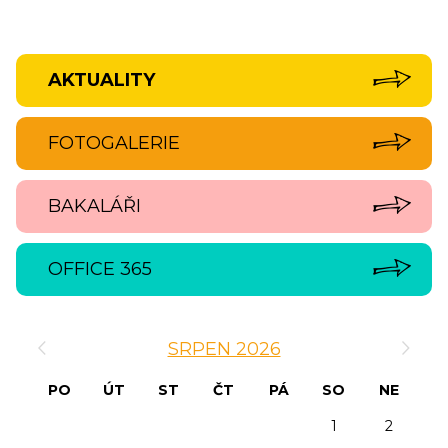
AKTUALITY
FOTOGALERIE
BAKALÁŘI
OFFICE 365
‹
›
SRPEN 2026
PO
ÚT
ST
ČT
PÁ
SO
NE
1
2