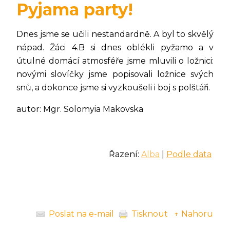
Pyjama party!
Dnes jsme se učili nestandardně. A byl to skvělý
nápad. Žáci 4.B si dnes oblékli pyžamo a v
útulné domácí atmosféře jsme mluvili o ložnici:
novými slovíčky jsme popisovali ložnice svých
snů, a dokonce jsme si vyzkoušeli i boj s polštáři.
autor: Mgr. Solomyia Makovska
Řazení:
Alba
|
Podle data
Poslat na e-mail
Tisknout
↑ Nahoru