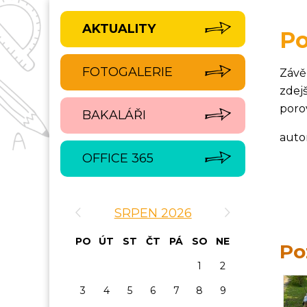
AKTUALITY
Po
FOTOGALERIE
Závě
zdej
poro
BAKALÁŘI
auto
OFFICE 365
‹
›
SRPEN 2026
PO
ÚT
ST
ČT
PÁ
SO
NE
Po
1
2
3
4
5
6
7
8
9