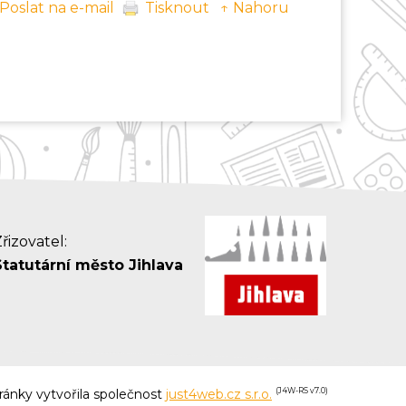
Poslat na e-mail
Tisknout
↑ Nahoru
řizovatel:
Statutární město Jihlava
ánky vytvořila společnost
just4web.cz s.r.o.
(J4W-RS v7.0)