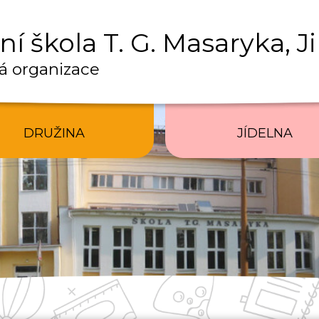
í škola T. G. Masaryka, J
á organizace
DRUŽINA
JÍDELNA