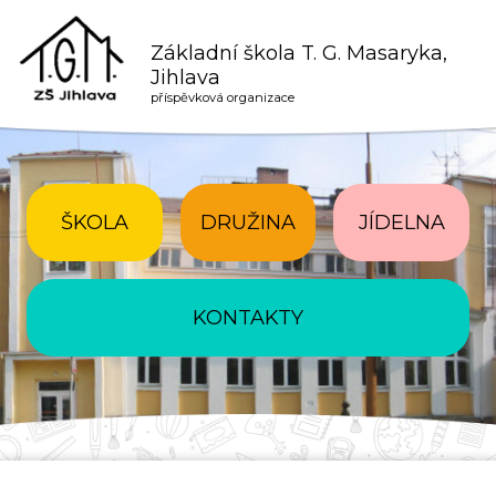
Základní škola T. G. Masaryka,
Jihlava
příspěvková organizace
ŠKOLA
DRUŽINA
JÍDELNA
KONTAKTY