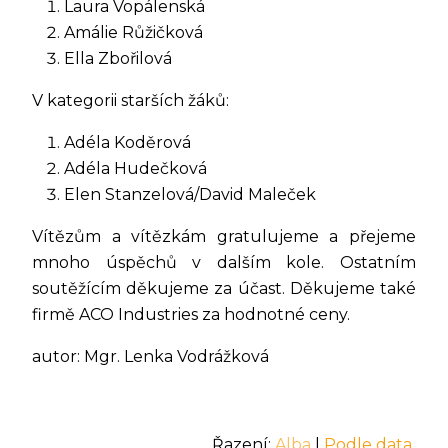
Laura Vopálenská
Amálie Růžičková
Ella Zbořilová
V kategorii starších žáků:
Adéla Koděrová
Adéla Hudečková
Elen Stanzelová/David Maleček
Vítězům a vítězkám gratulujeme a přejeme
mnoho úspěchů v dalším kole. Ostatním
soutěžícím děkujeme za účast. Děkujeme také
firmě ACO Industries za hodnotné ceny.
autor: Mgr. Lenka Vodrážková
Řazení:
Alba
|
Podle data