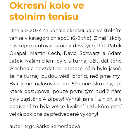
Okresní kolo ve
stolním tenisu
Dne 4.12.2024 se konalo okresní kolo ve stolním
tenise v kategorii chlapců (6.-9.tříd). Z naší školy
nás reprezentovali kluci z devátých tříd: Patrik
Okapal, Martin Čech, David Schwarz a Adam
Jašek. Naším cílem bylo si turnaj užít, dát toho
všechno a nevzdat se, protože nám bylo jasné,
že na turnaji budou větší profíci, než jsme my.
Byli jsme nalosováni do 5členné skupiny, ze
které postupoval pouze první tým, tudíž nám
byly zajištěné 4 zápasy! Vyhráli jsme 1 z nich, ale
podívaná to byla velice kvalitní a klukům patří
velká poklona za předvedené výkony!
autor: Mgr. Šárka Semerádová