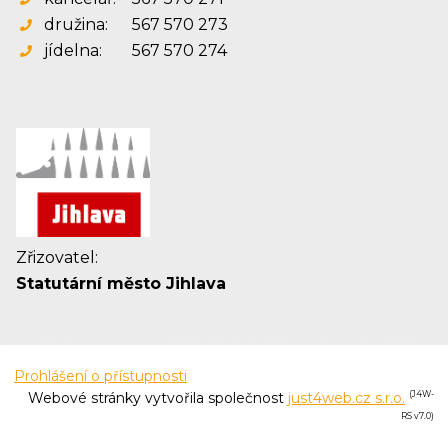
družina:
567 570 273
jídelna:
567 570 274
Zřizovatel:
Statutární město Jihlava
Prohlášení o přístupnosti
Webové stránky vytvořila společnost
just4web.cz s.r.o.
(J4W-
RS v7.0)