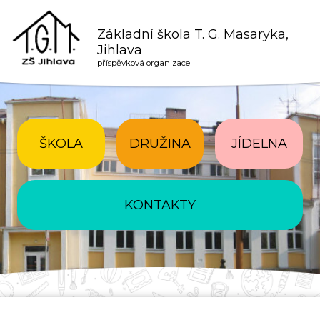
Základní škola T. G. Masaryka,
Jihlava
příspěvková organizace
ŠKOLA
DRUŽINA
JÍDELNA
KONTAKTY