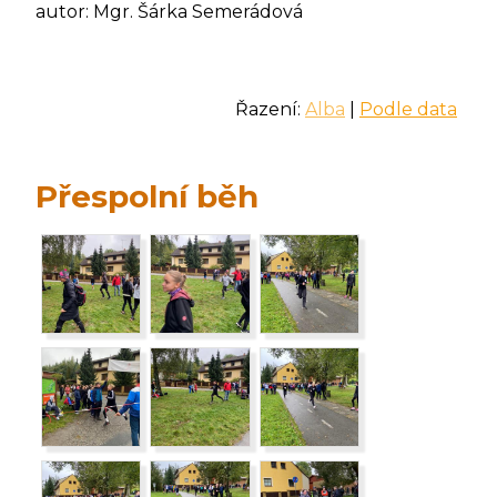
autor: Mgr. Šárka Semerádová
Řazení:
Alba
|
Podle data
Přespolní běh