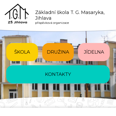
Základní škola T. G. Masaryka,
Jihlava
příspěvková organizace
ŠKOLA
DRUŽINA
JÍDELNA
KONTAKTY