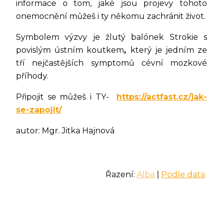
informace o tom, jaké jsou projevy tohoto
onemocnění můžeš i ty někomu zachránit život.
Symbolem výzvy je žlutý balónek Strokie s
povislým ústním koutkem
,
který je jedním ze
tří nejčastějších symptomů cévní mozkové
příhody.
Připojit se můžeš i TY-
https://actfast.cz/jak-
se-zapojit/
autor: Mgr. Jitka Hajnová
Řazení:
Alba
|
Podle data