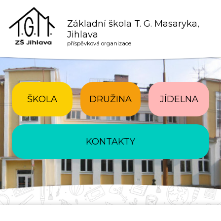
Základní škola T. G. Masaryka,
Jihlava
příspěvková organizace
ŠKOLA
DRUŽINA
JÍDELNA
KONTAKTY