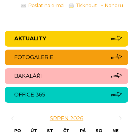
Poslat na e-mail
Tisknout
↑ Nahoru
AKTUALITY
FOTOGALERIE
BAKALÁŘI
OFFICE 365
‹
›
SRPEN 2026
PO
ÚT
ST
ČT
PÁ
SO
NE