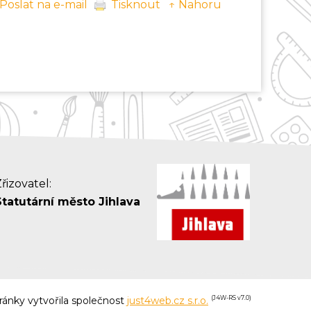
Poslat na e-mail
Tisknout
↑ Nahoru
řizovatel:
Statutární město Jihlava
ánky vytvořila společnost
just4web.cz s.r.o.
(J4W-RS v7.0)