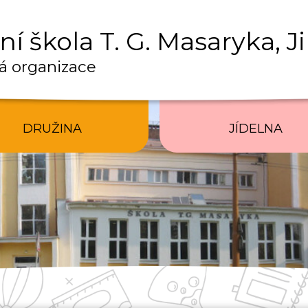
í škola T. G. Masaryka, J
á organizace
DRUŽINA
JÍDELNA