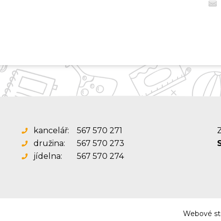
kancelář:
567 570 271
Z
družina:
567 570 273
jídelna:
567 570 274
Webové str