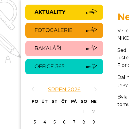
AKTUALITY
Ne
FOTOGALERIE
Ve č
NIK
BAKALÁŘI
Sedl 
ješt
Flori
OFFICE 365
Dal 
‹
›
triky
SRPEN 2026
Byla
PO
ÚT
ST
ČT
PÁ
SO
NE
tomu
1
2
3
4
5
6
7
8
9