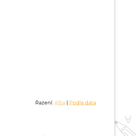
Řazení:
Alba
|
Podle data