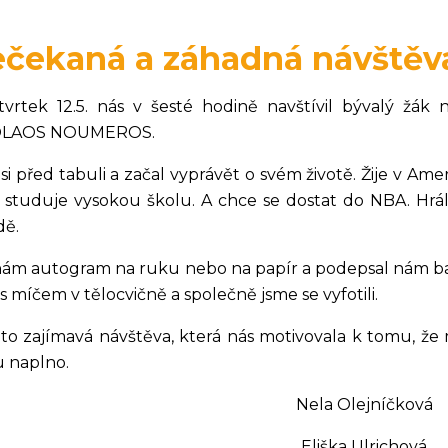
čekaná a záhadná návštěv
tvrtek 12.5. nás v šesté hodině navštívil bývalý žák n
OLAOS NOUMEROS.
si před tabuli a začal vyprávět o svém životě. Žije v Ame
ě studuje vysokou školu. A chce se dostat do NBA. Hrá
dě.
nám autogram na ruku nebo na papír a podepsal nám ba
 s míčem v tělocvičně a společně jsme se vyfotili.
 to zajímavá návštěva, která nás motivovala k tomu, ž
 naplno.
Nela Olejníčková
Eliška Ulrichová