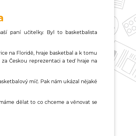
a
aší paní učitelky. Byl to basketbalista
rice na Floridě, hraje basketbal a k tomu
l za Českou reprezentaci a teď hraje na
sketbalový míč. Pak nám ukázal nějaké
e máme dělat to co chceme a věnovat se