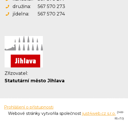
družina:
567 570 273
jídelna:
567 570 274
Zřizovatel:
Statutární město Jihlava
Prohlášení o přístupnosti
Webové stránky vytvořila společnost
just4web.cz s.r.o.
(J4W-
RS v7.0)