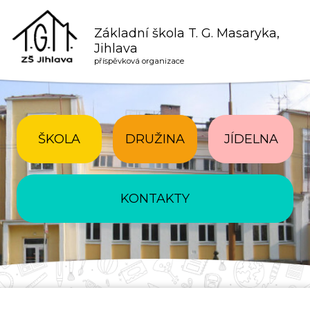
Základní škola T. G. Masaryka,
Jihlava
příspěvková organizace
ŠKOLA
DRUŽINA
JÍDELNA
KONTAKTY