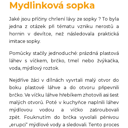
Mydlinková sopka
Jaké jsou příčiny chrlení lávy ze sopky ? To byla
jedna z otázek při tématu vzniku nerostů a
hornin v devítce, než následovala praktická
imitace sopky.
Pomůcky stačily jednoduché: prázdná plastová
láhev s víčkem, brčko, tmel nebo žvýkačka,
voda, mýdlový roztok.
Nejdříve žáci v dílnách vyvrtali malý otvor do
boku plastové láhve a do otvoru připevnili
brčko. Ve víčku láhve hřebíkem zhotovili asi šest
malých otvorů. Poté v kuchyňce naplnili láhev
mýdlovou vodou a víčko zašroubovali
zpět. Fouknutím do brčka vyvolali pěnivou
„erupci“ mýdlové vody a sledovali. Tento proces