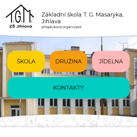
Základní škola T. G. Masaryka,
Jihlava
příspěvková organizace
ŠKOLA
DRUŽINA
JÍDELNA
KONTAKTY