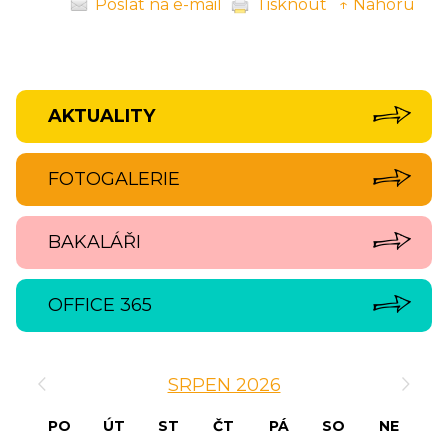
Poslat na e-mail
Tisknout
↑ Nahoru
AKTUALITY
FOTOGALERIE
BAKALÁŘI
OFFICE 365
‹
›
SRPEN 2026
PO
ÚT
ST
ČT
PÁ
SO
NE