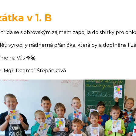
zátka v 1. B
 třída se s obrovským zájmem zapojila do sbírky pro on
děti vyrobily nádherná přáníčka, která byla doplněna lízá
íme na Vás 🍀🥰.
r: Mgr. Dagmar Štěpánková