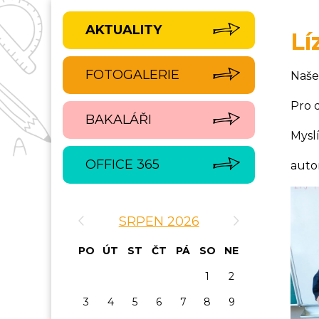
AKTUALITY
Lí
FOTOGALERIE
Naše
Pro 
BAKALÁŘI
Mysl
OFFICE 365
auto
‹
›
SRPEN 2026
PO
ÚT
ST
ČT
PÁ
SO
NE
1
2
3
4
5
6
7
8
9