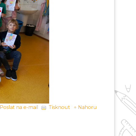
Poslat na e-mail
Tisknout
↑ Nahoru