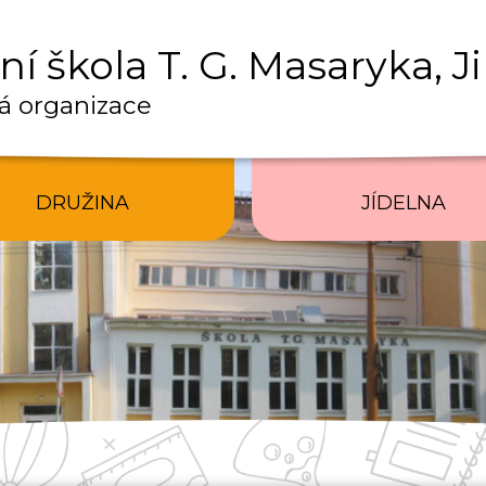
í škola T. G. Masaryka, J
á organizace
DRUŽINA
JÍDELNA