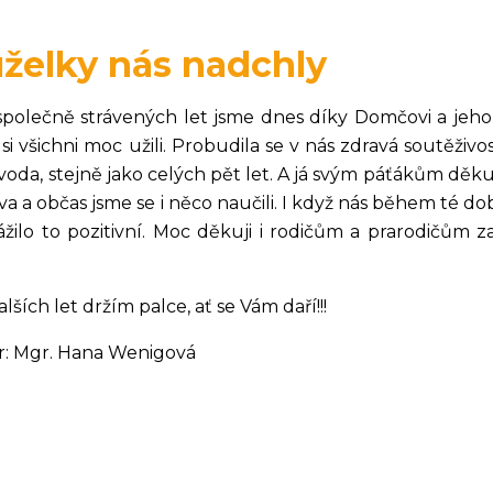
želky nás nadchly
společně strávených let jsme dnes díky Domčovi a jeho
 si všichni moc užili. Probudila se v nás zdravá soutěži
voda, stejně jako celých pět let. A já svým páťákům děkuji 
a a občas jsme se i něco naučili. I když nás během té dob
ážilo to pozitivní. Moc děkuji i rodičům a prarodičům za
lších let držím palce, ať se Vám daří!!!
r: Mgr. Hana Wenigová