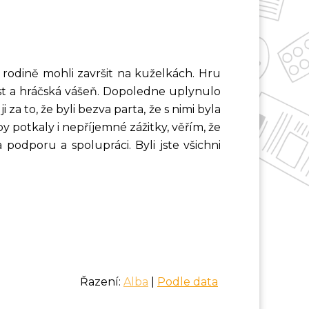
 rodině mohli završit na kuželkách. Hru
vost a hráčská vášeň. Dopoledne uplynulo
za to, že byli bezva parta, že s nimi byla
y potkaly i nepříjemné zážitky, věřím, že
 podporu a spolupráci. Byli jste všichni
Řazení:
Alba
|
Podle data