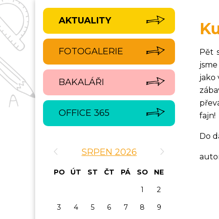
AKTUALITY
Ku
FOTOGALERIE
Pět 
jsme
jako 
BAKALÁŘI
zábav
přev
OFFICE 365
fajn!
Do da
‹
›
SRPEN 2026
auto
PO
ÚT
ST
ČT
PÁ
SO
NE
1
2
3
4
5
6
7
8
9