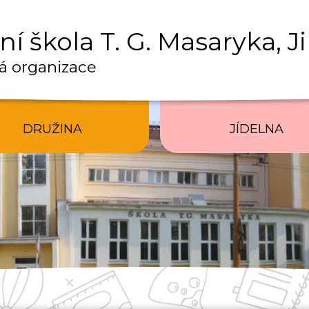
í škola T. G. Masaryka, J
á organizace
DRUŽINA
JÍDELNA