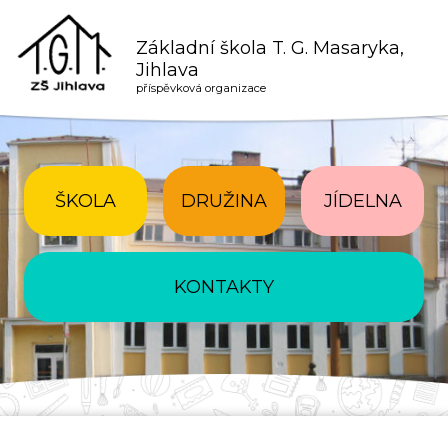
Základní škola T. G. Masaryka,
Jihlava
příspěvková organizace
ŠKOLA
DRUŽINA
JÍDELNA
KONTAKTY