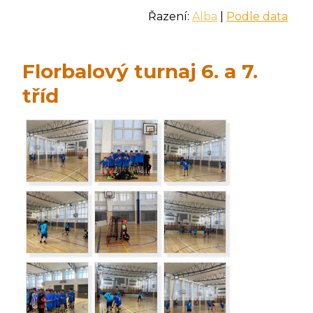
Řazení:
Alba
|
Podle data
Florbalový turnaj 6. a 7.
tříd