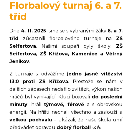
Florbalový turnaj 6. a 7.
tříd
Dne
4. 11. 2025
jsme se s vybranými žáky
6. a 7.
tříd
zúčastnili florbalového turnaje na
ZŠ
Seifertova
. Našimi soupeři byly školy:
ZŠ
Seifertova, ZŠ Křížova, Kamenice a Větrný
Jeníkov
.
Z turnaje si odvážíme
jedno jasné vítězství
13:0 proti ZŠ Křížova
. Přestože se nám v
dalších zápasech nedařilo zvítězit, výkon našich
hráčů byl vynikající. Kluci bojovali
do poslední
minuty
, hráli
týmově, férově
a s obrovskou
energií. Na hřišti nechali všechno a zaslouží si
velkou pochvalu
– ukázali, že naše škola umí
předvádět opravdu
dobrý florbal!
🏑💪