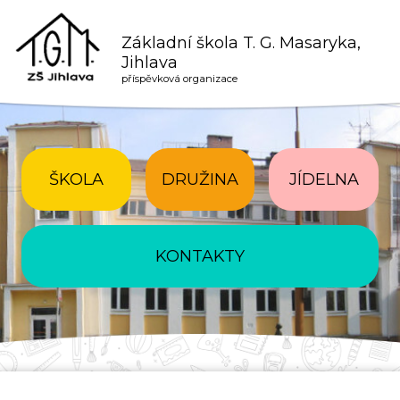
Základní škola T. G. Masaryka,
Jihlava
příspěvková organizace
ŠKOLA
DRUŽINA
JÍDELNA
KONTAKTY