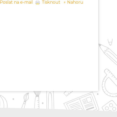
Poslat na e-mail
Tisknout
↑ Nahoru