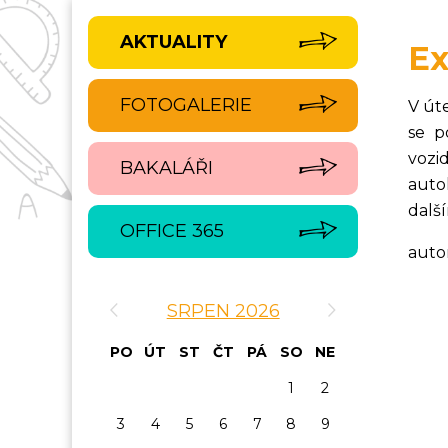
AKTUALITY
Ex
FOTOGALERIE
V út
se p
vozi
BAKALÁŘI
auto
dalš
OFFICE 365
auto
‹
›
SRPEN 2026
PO
ÚT
ST
ČT
PÁ
SO
NE
1
2
3
4
5
6
7
8
9