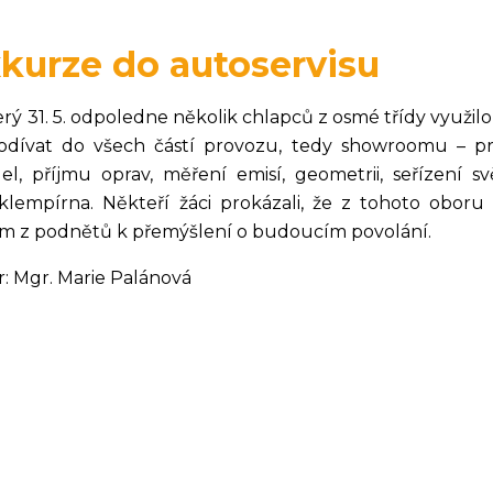
kurze do autoservisu
erý 31. 5. odpoledne několik chlapců z osmé třídy využil
odívat do všech částí provozu, tedy showroomu – pr
del, příjmu oprav, měření emisí, geometrii, seřízení sv
klempírna. Někteří žáci prokázali, že z tohoto oboru
ím z podnětů k přemýšlení o budoucím povolání.
r: Mgr. Marie Palánová