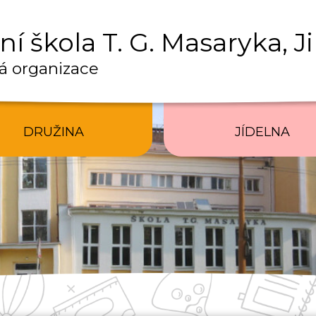
í škola T. G. Masaryka, J
á organizace
DRUŽINA
JÍDELNA