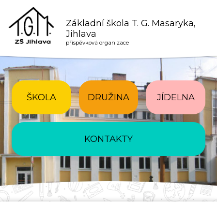
Základní škola T. G. Masaryka,
Jihlava
příspěvková organizace
ŠKOLA
DRUŽINA
JÍDELNA
KONTAKTY