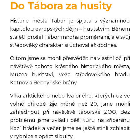
Do Tábora za husity
Historie města Tábor je spjata s významnou
kapitolou evropských dějin – husitstvím. Během
staletí prošel Tábor mnoha proměnami, ale svůj
středověký charakter si uchoval až dodnes.
O tom jsme se mohli přesvědčit na vlastní oči při
návštěvě tohoto krásného historického města,
Muzea husitství, věže středověkého hradu
Kotnov a Bechyňské brány.
Vlka arktického nebo lva bílého, kterých už ve
volné přírodě žije méně než 20, jsme mohli
zahlédnout při návštěvě táborské ZOO. Bez
problémů jsme zvládli pěší túru na zříceninu
Kozí hrádek a večer jsme se ještě stihli zchladit
v rybníce a opéct si buřty.