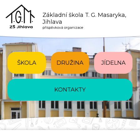
Základní škola T. G. Masaryka,
Jihlava
příspěvková organizace
ŠKOLA
DRUŽINA
JÍDELNA
KONTAKTY