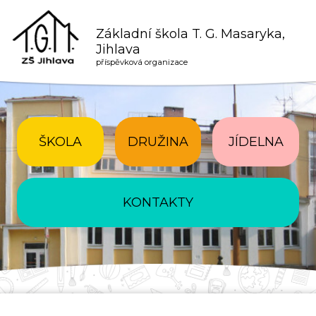
Základní škola T. G. Masaryka,
Jihlava
příspěvková organizace
ŠKOLA
DRUŽINA
JÍDELNA
KONTAKTY