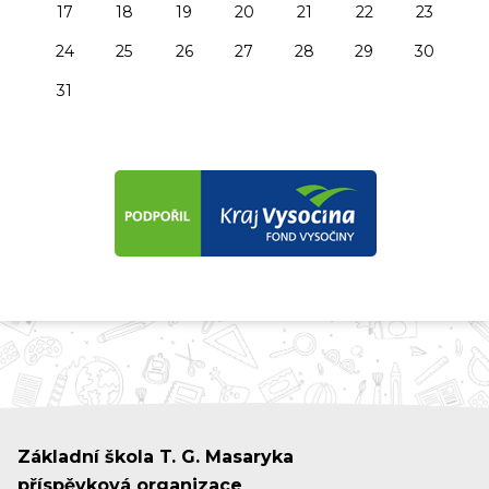
17
18
19
20
21
22
23
24
25
26
27
28
29
30
31
Základní škola T. G. Masaryka
příspěvková organizace