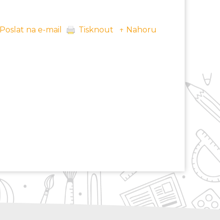
Poslat na e-mail
Tisknout
↑ Nahoru