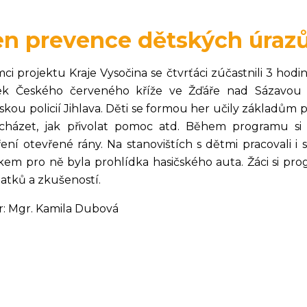
n prevence dětských úraz
mci projektu Kraje Vysočina se čtvrťáci zúčastnili 3 ho
ek Českého červeného kříže ve Žďáře nad Sázavou v
skou policií Jihlava. Děti se formou her učily základům
cházet, jak přivolat pomoc atd. Během programu si
ření otevřené rány. Na stanovištích s dětmi pracovali i
tkem pro ně byla prohlídka hasičského auta. Žáci si pro
atků a zkušeností.
r: Mgr. Kamila Dubová