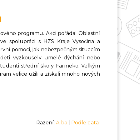
ů
dinového programu. Akci pořádal Oblastní
e spolupráci s HZS Kraje Vysočina a
 první pomoci, jak nebezpečným situacím
 děti vyzkoušely umělé dýchání nebo
 studenti střední školy Farmeko. Velkým
gram velice užili a získali mnoho nových
Řazení:
Alba
|
Podle data