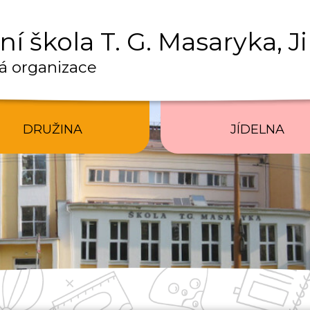
í škola T. G. Masaryka, J
á organizace
DRUŽINA
JÍDELNA