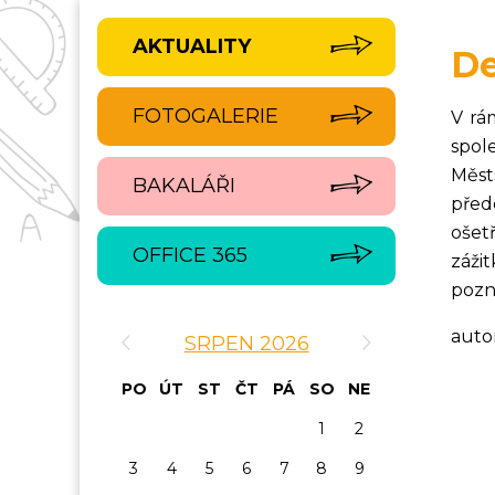
AKTUALITY
De
FOTOGALERIE
V rá
spol
Měst
BAKALÁŘI
před
ošet
OFFICE 365
záži
pozn
‹
›
auto
SRPEN 2026
PO
ÚT
ST
ČT
PÁ
SO
NE
1
2
3
4
5
6
7
8
9