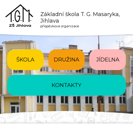
Základní škola T. G. Masaryka,
Jihlava
příspěvková organizace
ŠKOLA
DRUŽINA
JÍDELNA
KONTAKTY