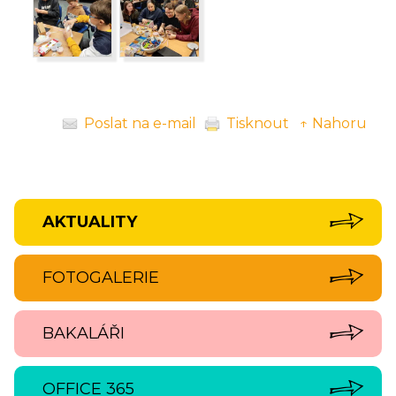
Poslat na e-mail
Tisknout
↑ Nahoru
AKTUALITY
FOTOGALERIE
BAKALÁŘI
OFFICE 365