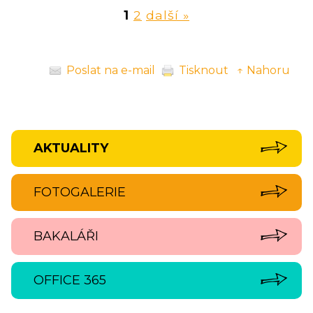
1
2
další »
Poslat na e-mail
Tisknout
↑ Nahoru
AKTUALITY
FOTOGALERIE
BAKALÁŘI
OFFICE 365