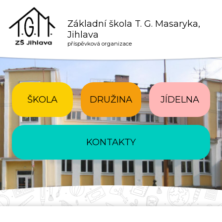
Základní škola T. G. Masaryka,
Jihlava
příspěvková organizace
ŠKOLA
DRUŽINA
JÍDELNA
KONTAKTY