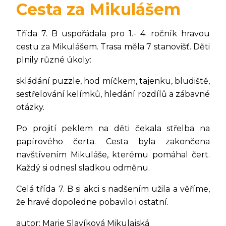
Cesta za Mikulášem
Třída 7. B uspořádala pro 1.- 4. ročník hravou
cestu za Mikulášem. Trasa měla 7 stanovišť. Děti
plnily různé úkoly:
skládání puzzle, hod míčkem, tajenku, bludiště,
sestřelování kelímků, hledání rozdílů a zábavné
otázky.
Po projití peklem na děti čekala střelba na
papírového čerta. Cesta byla zakončena
navštívením Mikuláše, kterému pomáhal čert.
Každý si odnesl sladkou odměnu.
Celá třída 7. B si akci s nadšením užila a věříme,
že hravé dopoledne pobavilo i ostatní.
autor: Marie Slavíková Mikulajská