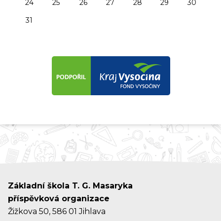
24
25
26
27
28
29
30
31
Základní škola T. G. Masaryka
příspěvková organizace
Žižkova 50, 586 01 Jihlava