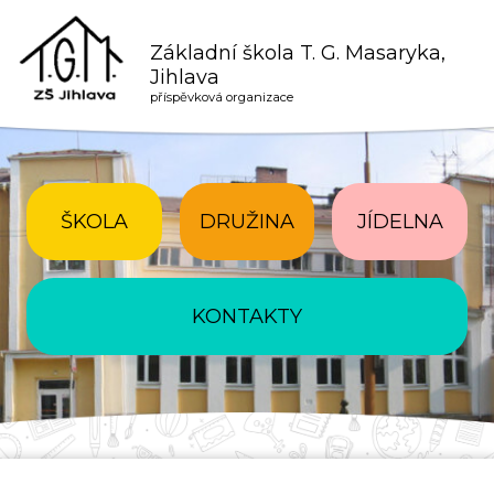
Základní škola T. G. Masaryka,
Jihlava
příspěvková organizace
ŠKOLA
DRUŽINA
JÍDELNA
KONTAKTY