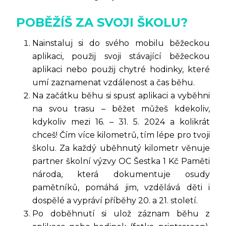
POBĚŽÍŠ ZA SVOJI ŠKOLU?
Nainstaluj si do svého mobilu běžeckou
aplikaci, použij svoji stávající běžeckou
aplikaci nebo použij chytré hodinky, které
umí zaznamenat vzdálenost a čas běhu.
Na začátku běhu si spusť aplikaci a vyběhni
na svou trasu – běžet můžeš kdekoliv,
kdykoliv mezi 16. – 31. 5. 2024 a kolikrát
chceš! Čím více kilometrů, tím lépe pro tvoji
školu. Za každý uběhnutý kilometr věnuje
partner školní výzvy OC Šestka 1 Kč Paměti
národa, která dokumentuje osudy
pamětníků, pomáhá jim, vzdělává děti i
dospělé a vypráví příběhy 20. a 21. století.
Po doběhnutí si ulož záznam běhu z