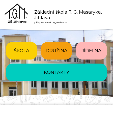
Základní škola T. G. Masaryka,
Jihlava
příspěvková organizace
ŠKOLA
DRUŽINA
JÍDELNA
KONTAKTY