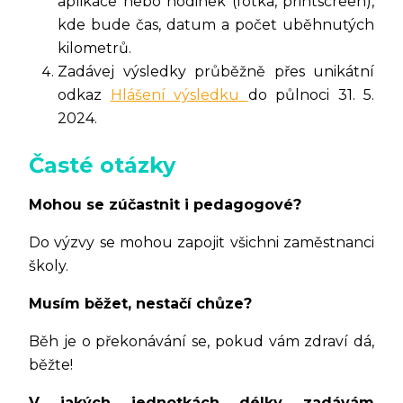
aplikace nebo hodinek (fotka, printscreen),
kde bude čas, datum a počet uběhnutých
kilometrů.
Zadávej výsledky průběžně přes unikátní
odkaz
Hlášení výsledku
do půlnoci 31. 5.
2024.
Časté otázky
Mohou se zúčastnit i pedagogové?
Do výzvy se mohou zapojit všichni zaměstnanci
školy.
Musím běžet, nestačí chůze?
Běh je o překonávání se, pokud vám zdraví dá,
běžte!
V jakých jednotkách délky zadávám