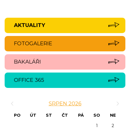
AKTUALITY
FOTOGALERIE
BAKALÁŘI
OFFICE 365
‹
›
SRPEN 2026
PO
ÚT
ST
ČT
PÁ
SO
NE
1
2