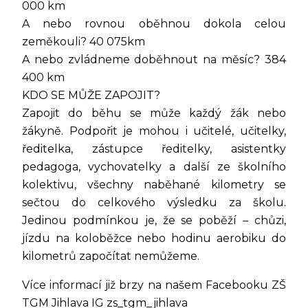
000 km
A nebo rovnou oběhnou dokola celou
zeměkouli? 40 075km
A nebo zvládneme doběhnout na měsíc? 384
400 km
KDO SE MŮŽE ZAPOJIT?
Zapojit do běhu se může každý žák nebo
žákyně. Podpořit je mohou i učitelé, učitelky,
ředitelka, zástupce ředitelky, asistentky
pedagoga, vychovatelky a další ze školního
kolektivu, všechny naběhané kilometry se
sečtou do celkového výsledku za školu.
Jedinou podmínkou je, že se poběží – chůzi,
jízdu na koloběžce nebo hodinu aerobiku do
kilometrů započítat nemůžeme.
Více informací již brzy na našem Facebooku ZŠ
TGM Jihlava IG zs_tgm_jihlava