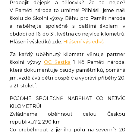
Propojit dějepis a tělocvik? Že to nejde?
V Paměti národa to umíme! Přihlásili jsme naši
školu do Školní výzvy Běhu pro Paměť národa
a naběhejte společně s dalšími školami v
období od 16. do 31. května co nejvíce kilometrů.
Hlášení výsledků zde:
Hlášení výsledků
Za každý uběhnutý kilometr věnuje partner
školní výzvy
OC Šestka
1 Kč Paměti národa,
která dokumentuje osudy pamětníků, pomáhá
jim, vzdělává děti i dospělé a vypráví příběhy 20.
a 21. století.
POJĎME SPOLEČNĚ NABĚHAT CO NEJVÍC
KILOMETRŮ!
Zvládneme oběhnout celou Českou
republiku? 2 290 km
Co přeběhnout z jižního pólu na severní? 20