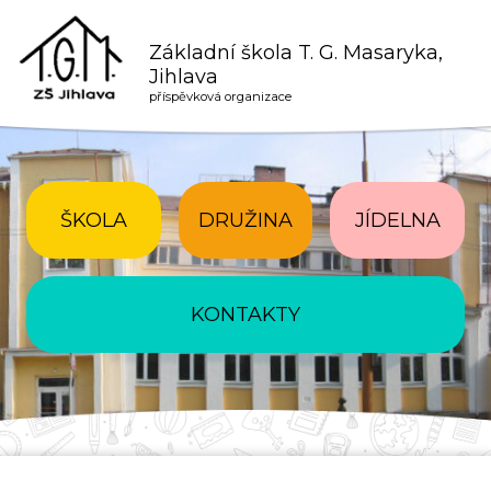
Základní škola T. G. Masaryka,
Jihlava
příspěvková organizace
ŠKOLA
DRUŽINA
JÍDELNA
KONTAKTY