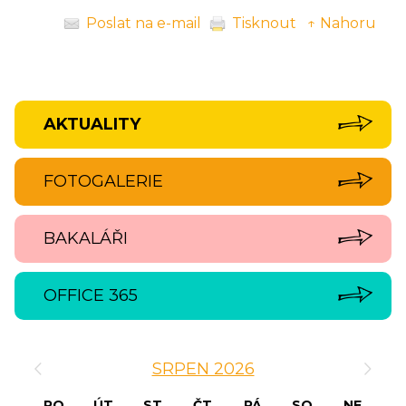
Poslat na e-mail
Tisknout
↑ Nahoru
AKTUALITY
FOTOGALERIE
BAKALÁŘI
OFFICE 365
‹
›
SRPEN 2026
PO
ÚT
ST
ČT
PÁ
SO
NE