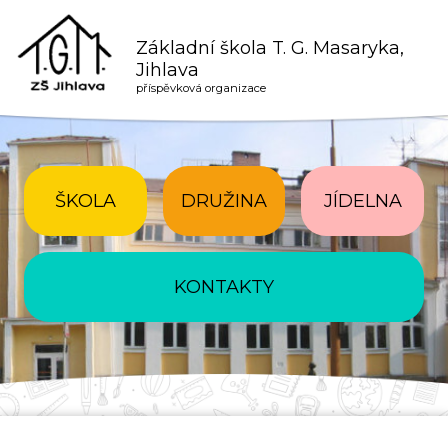
Základní škola T. G. Masaryka,
Jihlava
příspěvková organizace
ŠKOLA
DRUŽINA
JÍDELNA
KONTAKTY