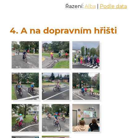
Řazení:
Alba
|
Podle data
4. A na dopravním hřišti