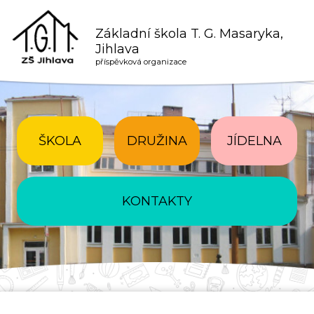
Základní škola T. G. Masaryka,
Jihlava
příspěvková organizace
ŠKOLA
DRUŽINA
JÍDELNA
KONTAKTY