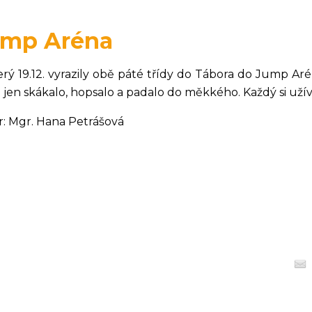
ump Aréna
erý 19.12. vyrazily obě páté třídy do Tábora do Jump A
 jen skákalo, hopsalo a padalo do měkkého. Každý si užíva
r: Mgr. Hana Petrášová