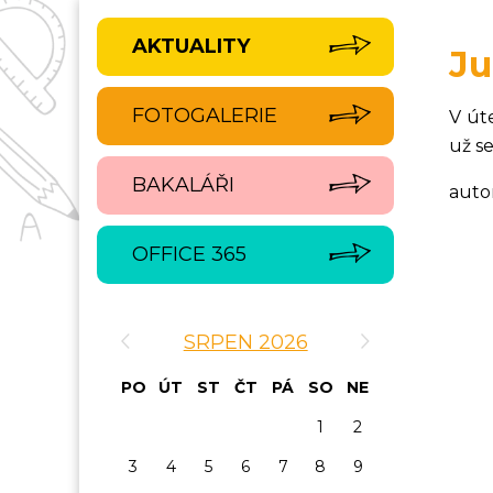
AKTUALITY
J
FOTOGALERIE
V út
už se
BAKALÁŘI
auto
OFFICE 365
‹
›
SRPEN 2026
PO
ÚT
ST
ČT
PÁ
SO
NE
1
2
3
4
5
6
7
8
9