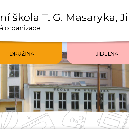
í škola T. G. Masaryka, J
á organizace
DRUŽINA
JÍDELNA