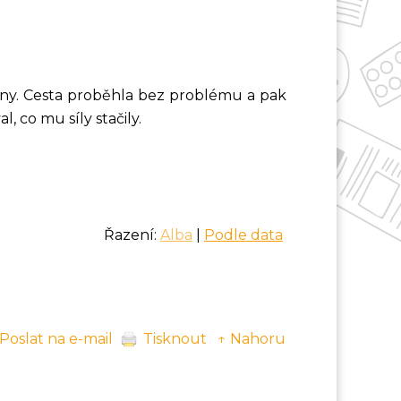
rény. Cesta proběhla bez problému a pak
l, co mu síly stačily.
Řazení:
Alba
|
Podle data
Poslat na e-mail
Tisknout
↑ Nahoru