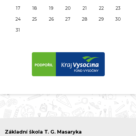
17
18
19
20
21
22
23
24
25
26
27
28
29
30
31
Základní škola T. G. Masaryka