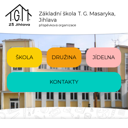
Základní škola T. G. Masaryka,
Jihlava
příspěvková organizace
ŠKOLA
DRUŽINA
JÍDELNA
KONTAKTY