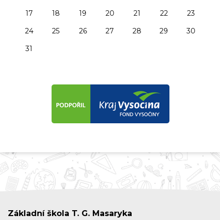
17
18
19
20
21
22
23
24
25
26
27
28
29
30
31
Základní škola T. G. Masaryka