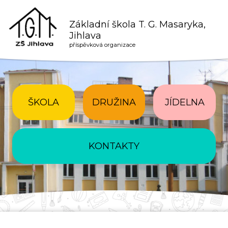
Základní škola T. G. Masaryka,
Jihlava
příspěvková organizace
ŠKOLA
DRUŽINA
JÍDELNA
KONTAKTY