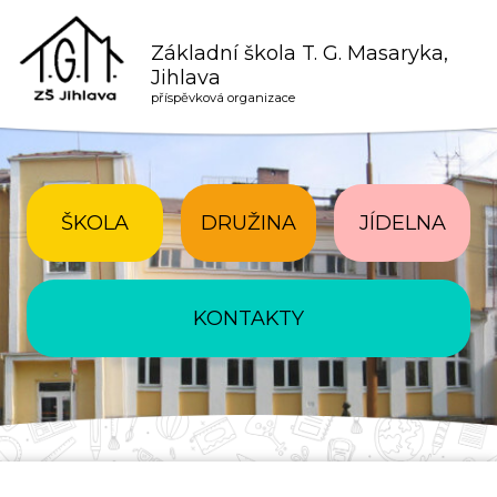
Základní škola T. G. Masaryka,
Jihlava
příspěvková organizace
ŠKOLA
DRUŽINA
JÍDELNA
KONTAKTY