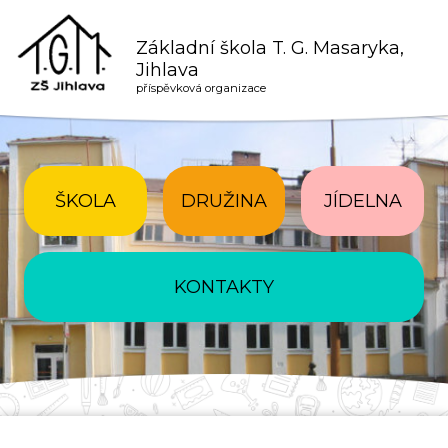
Základní škola T. G. Masaryka,
Jihlava
příspěvková organizace
ŠKOLA
DRUŽINA
JÍDELNA
KONTAKTY