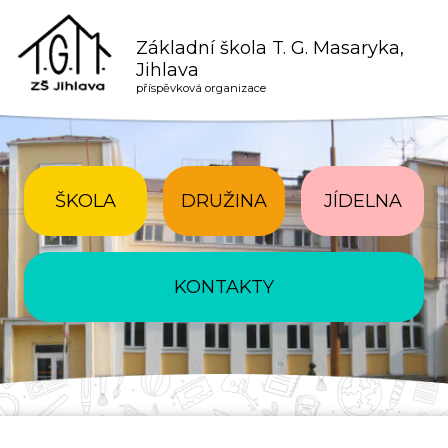
Základní škola T. G. Masaryka,
Jihlava
příspěvková organizace
ŠKOLA
DRUŽINA
JÍDELNA
KONTAKTY