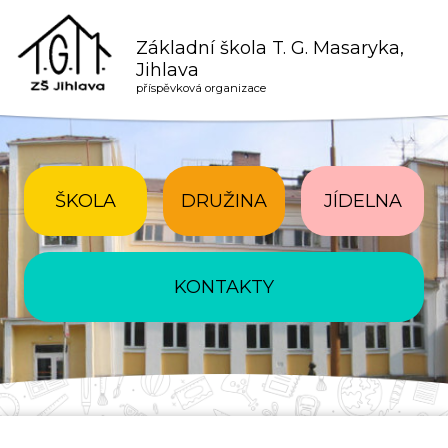
Základní škola T. G. Masaryka,
Jihlava
příspěvková organizace
ŠKOLA
DRUŽINA
JÍDELNA
KONTAKTY