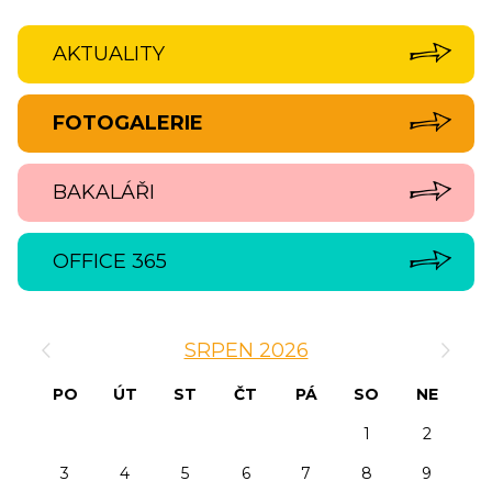
AKTUALITY
FOTOGALERIE
BAKALÁŘI
OFFICE 365
‹
›
SRPEN 2026
PO
ÚT
ST
ČT
PÁ
SO
NE
1
2
3
4
5
6
7
8
9