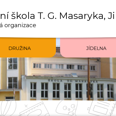
í škola T. G. Masaryka, J
á organizace
DRUŽINA
JÍDELNA