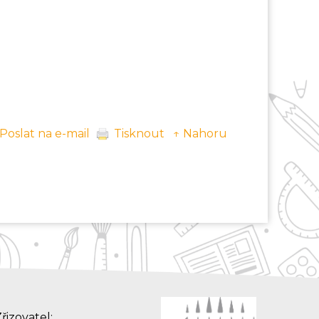
Poslat na e-mail
Tisknout
↑ Nahoru
řizovatel: