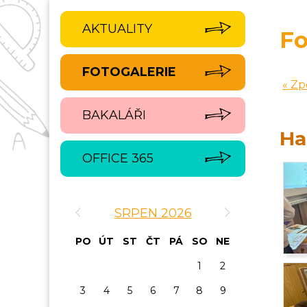
AKTUALITY
Fo
FOTOGALERIE
« Zp
BAKALÁŘI
Ha
OFFICE 365
‹
›
SRPEN 2026
PO
ÚT
ST
ČT
PÁ
SO
NE
1
2
3
4
5
6
7
8
9