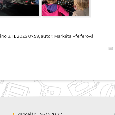
áno 3. 11. 2025 07.59, autor: Markéta Pfeiferová
kancelář:
567 570 271
Z