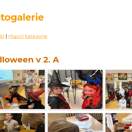
togalerie
ět
|
Hlavní kategorie
lloween v 2. A