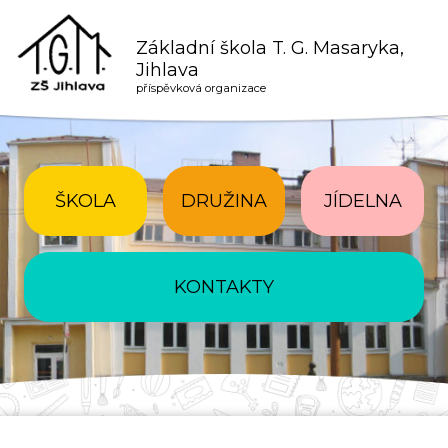
Základní škola T. G. Masaryka,
Jihlava
příspěvková organizace
ŠKOLA
DRUŽINA
JÍDELNA
KONTAKTY