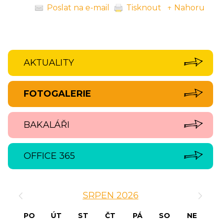
Poslat na e-mail
Tisknout
↑ Nahoru
AKTUALITY
FOTOGALERIE
BAKALÁŘI
OFFICE 365
‹
›
SRPEN 2026
PO
ÚT
ST
ČT
PÁ
SO
NE