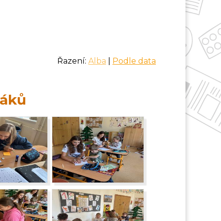
Řazení:
Alba
|
Podle data
ňáků