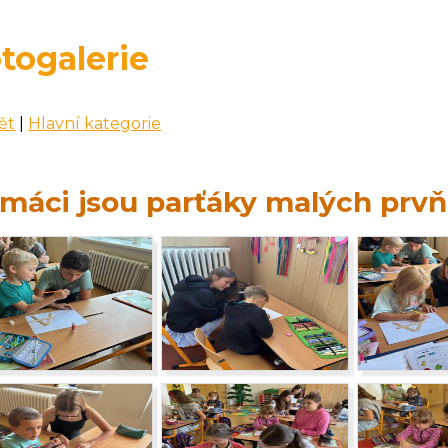
togalerie
ět
|
Hlavní kategorie
máci jsou parťáky malých prv