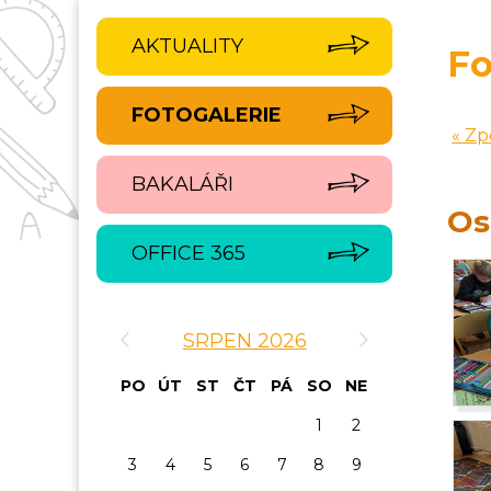
AKTUALITY
Fo
FOTOGALERIE
« Zp
BAKALÁŘI
Os
OFFICE 365
‹
›
SRPEN 2026
PO
ÚT
ST
ČT
PÁ
SO
NE
1
2
3
4
5
6
7
8
9