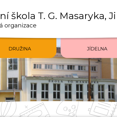
í škola T. G. Masaryka, J
á organizace
DRUŽINA
JÍDELNA