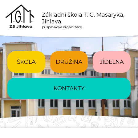
Základní škola T. G. Masaryka,
Jihlava
příspěvková organizace
ŠKOLA
DRUŽINA
JÍDELNA
KONTAKTY