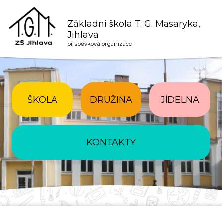
Základní škola T. G. Masaryka,
Jihlava
příspěvková organizace
ŠKOLA
DRUŽINA
JÍDELNA
KONTAKTY