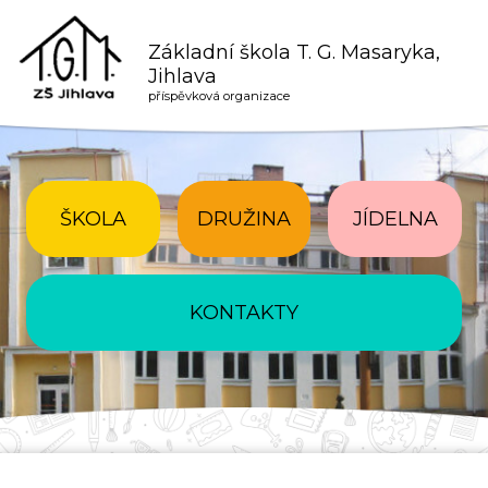
Základní škola T. G. Masaryka,
Jihlava
příspěvková organizace
ŠKOLA
DRUŽINA
JÍDELNA
KONTAKTY