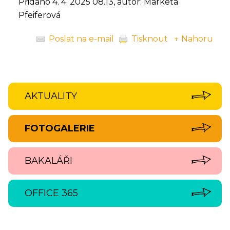
Přidáno 4. 4. 2025 08.13, autor: Markéta
Pfeiferová
Poslat na e-mail
Tisknout
↑ Nahoru
AKTUALITY
FOTOGALERIE
BAKALÁŘI
OFFICE 365
‹
›