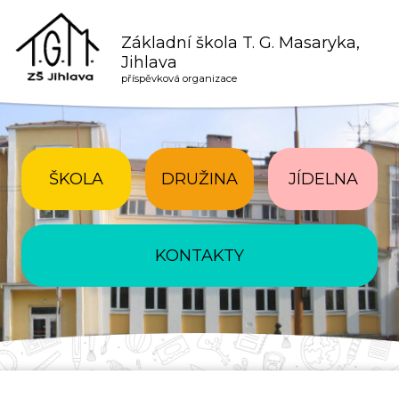
Základní škola T. G. Masaryka,
Jihlava
příspěvková organizace
ŠKOLA
DRUŽINA
JÍDELNA
KONTAKTY