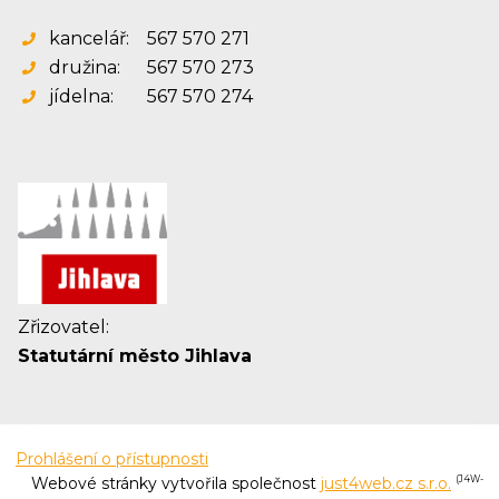
kancelář:
567 570 271
družina:
567 570 273
jídelna:
567 570 274
Zřizovatel:
Statutární město Jihlava
Prohlášení o přístupnosti
Webové stránky vytvořila společnost
just4web.cz s.r.o.
(J4W-