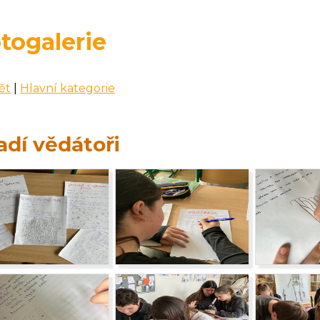
togalerie
ět
|
Hlavní kategorie
adí vědátoři