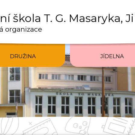
í škola T. G. Masaryka, J
á organizace
DRUŽINA
JÍDELNA