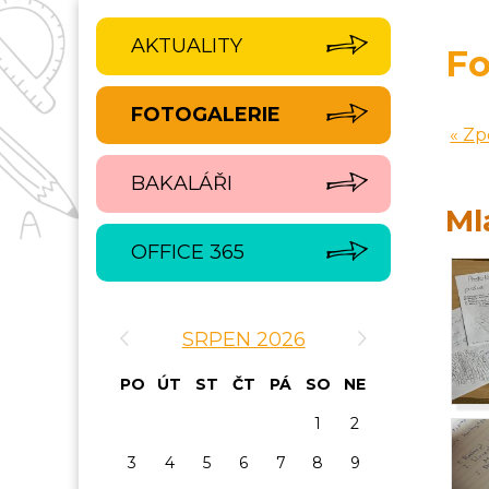
AKTUALITY
Fo
FOTOGALERIE
« Zp
BAKALÁŘI
Ml
OFFICE 365
‹
›
SRPEN 2026
PO
ÚT
ST
ČT
PÁ
SO
NE
1
2
3
4
5
6
7
8
9