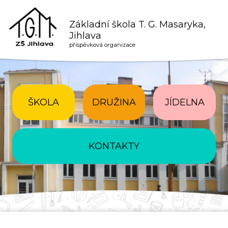
Základní škola T. G. Masaryka,
Jihlava
příspěvková organizace
ŠKOLA
DRUŽINA
JÍDELNA
KONTAKTY