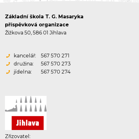
Základní škola T. G. Masaryka
příspěvková organizace
Žižkova 50, 586 01 Jihlava
kancelář:
567 570 271
družina:
567 570 273
jídelna:
567 570 274
Zřizovatel: