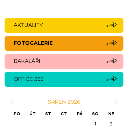
AKTUALITY
FOTOGALERIE
BAKALÁŘI
OFFICE 365
‹
›
SRPEN 2026
PO
ÚT
ST
ČT
PÁ
SO
NE
1
2